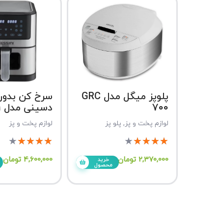
پلوپز میگل مدل GRC
سرخ کن بدون
700
دسینی مدل D-811
لوازم پخت و پز
,
پلو پز
لوازم پخت و پز
★
★
★
★
★
★
★
★
★
★
2,370,000
تومان
4,600,000
تومان
خرید
محصول