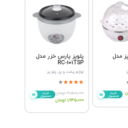
ز مدل
پلوپز پارس خزر مدل
RC-101TSP
ز
لوازم پخت و پز
,
پلو پز
★
★
★
★
★
ن
2,158,000
تومان
خرید
خرید
محصول
محصول
1,945,000
تومان