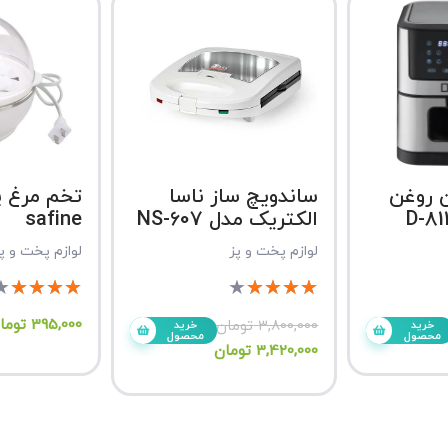
 روغن
ساندویچ ساز ناسا
تخم مرغ پ
الکتریک مدل NS-607
safine
لوازم پخت و پز
لوازم پخت و پ
★
★
★
★
★
★
★
★
★
★
395,000
توما
3,800,000
تومان
خرید
خرید
محصول
محصول
3,420,000
تومان