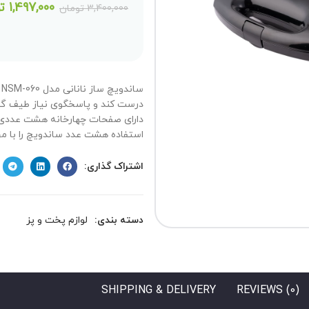
1,497,000
ت
3,400,000
تومان
یک کنید
س
درست کند و پاسخگوی نیاز طیف گست
دارای صفحات چهارخانه هشت عددی 
استفاده هشت عدد ساندویچ را با مخ
اشتراک گذاری:
دسته بندی:
لوازم پخت و پز
SHIPPING & DELIVERY
REVIEWS (0)