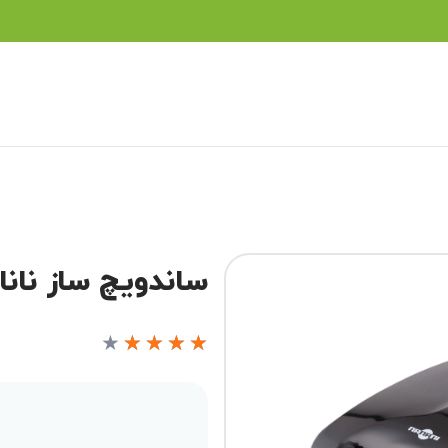
ساندویچ ساز نانانی مد
★
★
★
★
★