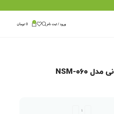
0
ورود / ثبت نام
0
تومان
ل NSM-060