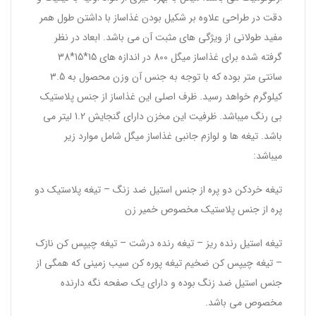
دقت در طراحی علاوه بر شکیل بودن غذاساز با داشتن طول همر
مفید طولانی از ویژگی های مثبت آن می باشد. ابعاد در نظر
گرفته شده برای غذاساز میگل 800 در اندازه های 15*15*38
سانتی متر بوده که با توجه به جنس آن وزن محصول به 3.5
کیلوگرم خواهد رسید. ظرف اصلی این غذاساز از جنس پلاستیک
بی رنگ میباشد. ظرفیت این مخزن دارای گنجایش 1.2 لیتر می
باشد. تیغه ها و لوازم جانبی غذاساز میگل شامل موارد زیر
میباشد:
تیغه خردکن دو پره از جنس استیل ضد زنگ – تیغه پلاستیک دو
پره از جنس پلاستیک مخصوص خمیر زن
تیغه استیل رنده ریز – تیغه رنده درشت – تیغه چیپس کن نازک
– تیغه چیپس کن ضخیم تیغه پوره کن سیب زمینی که همگی از
جنس استیل ضد زنگ بوده و دارای یک صفحه نگه دارنده
مخصوص می باشد.