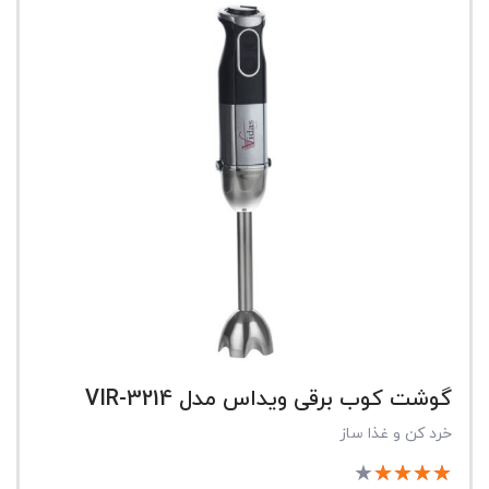
گوشت کوب برقی ویداس مدل VIR-3214
خرد کن و غذا ساز
★
★
★
★
★