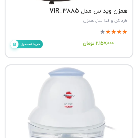
همزن ویداس مدل VIR_3885
خرد کن و غذا ساز
,
همزن
★
★
★
★
★
2,157,000
تومان
خرید محصول