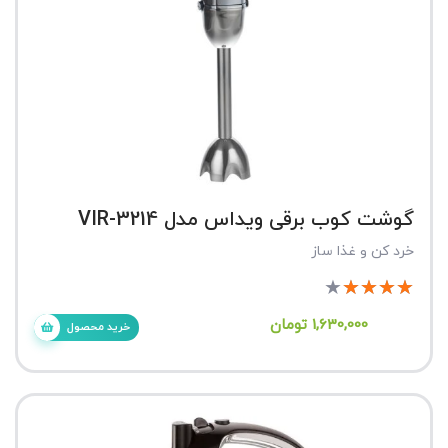
گوشت کوب برقی ویداس مدل VIR-3214
خرد کن و غذا ساز
★
★
★
★
★
1,630,000
تومان
خرید محصول