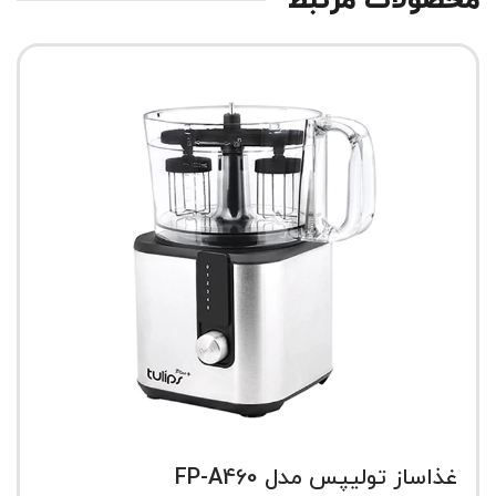
محصولات مرتبط
غذاساز تولیپس مدل FP-A460