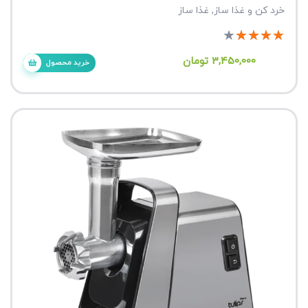
خرد کن و غذا ساز
,
غذا ساز
★
★
★
★
★
3,450,000
تومان
خرید محصول