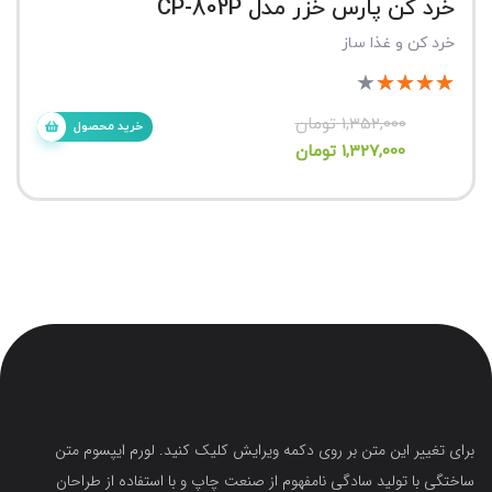
خرد کن پارس خزر مدل CP-802P
خرد کن و غذا ساز
★
★
★
★
★
1,352,000
تومان
خرید محصول
1,327,000
تومان
برای تغییر این متن بر روی دکمه ویرایش کلیک کنید. لورم ایپسوم متن
ساختگی با تولید سادگی نامفهوم از صنعت چاپ و با استفاده از طراحان